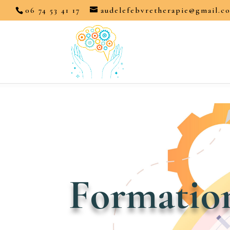
06 74 53 41 17
audelefebvretherapie@gmail.c
Formatio