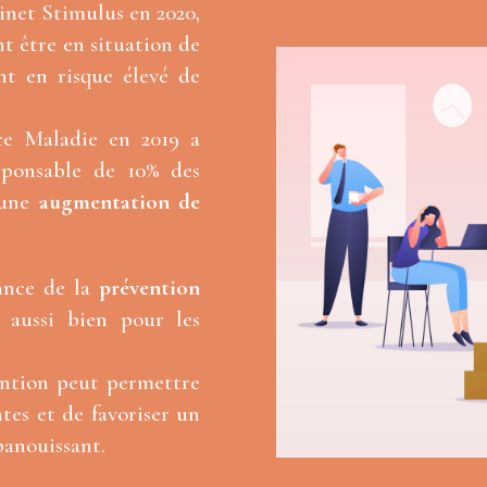
inet Stimulus en 2020,
t être en situation de
t en risque élevé de
ce Maladie en 2019 a
sponsable de 10% des
 une
augmentation de
ance de la
prévention
, aussi bien pour les
ention peut permettre
tes et de favoriser un
panouissant.