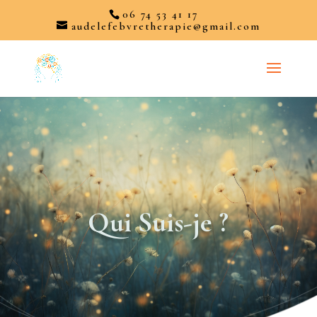
06 74 53 41 17
audelefebvretherapie@gmail.com
Qui Suis-je ?